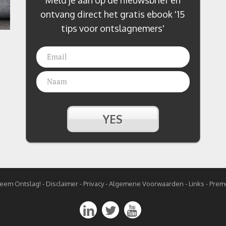
ontvang direct het gratis ebook '15
tips voor ontslagnemers'
eem Ontslag!
-
Disclaimer -
Privacy -
Algemene Voorwaarden -
Links
-
Premo


