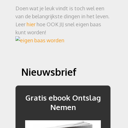
Doen wat je leuk vindt is toch wel een
van de belangrijkste dingen in het leven.
Leer
hier
hoe OOK JIJ snel eigen baas
kunt worden!
Nieuwsbrief
Gratis ebook Ontslag
Nemen