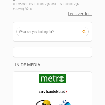
#FILOSOOF
#GELUKKIG ZIJN
#NIET GELUKKIG ZIJN
#SLAVOJ ŽIŽEK
Lees verder

IN DE MEDIA