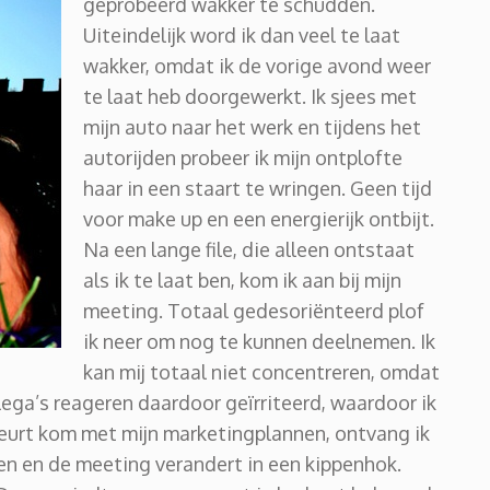
geprobeerd wakker te schudden.
Uiteindelijk word ik dan veel te laat
wakker, omdat ik de vorige avond weer
te laat heb doorgewerkt. Ik sjees met
mijn auto naar het werk en tijdens het
autorijden probeer ik mijn ontplofte
haar in een staart te wringen.
Geen tijd
voor make up en een energierijk ontbijt.
Na een lange file, die alleen ontstaat
als ik te laat ben, kom ik aan bij mijn
meeting. Totaal gedesoriënteerd plof
ik neer om nog te kunnen deelnemen. Ik
kan mij totaal niet concentreren, omdat
llega’s reageren daardoor geïrriteerd, waardoor ik
 beurt kom met mijn marketingplannen, ontvang ik
en en de meeting verandert in een kippenhok.